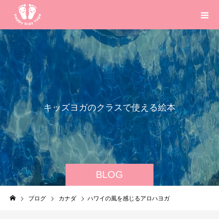
キ
ッ
ズ
ヨ
ガ
の
ク
ラ
ス
で
使
え
る
絵
本
や
英
語
歌
、
知
BLOG
ブログ
カナダ
ハワイの風を感じるアロハヨガ